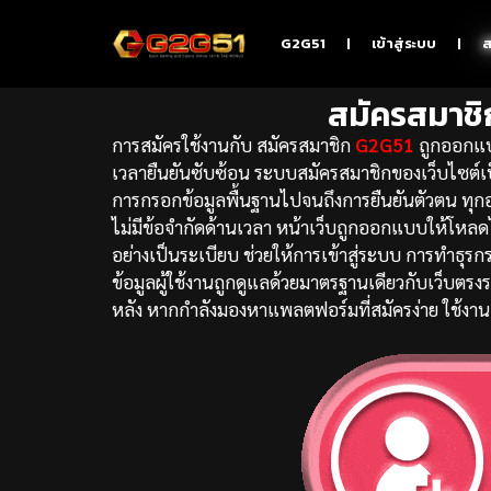
G2G51
เข้าสู่ระบบ
ส
สมัครสมาชิ
การสมัครใช้งานกับ สมัครสมาชิก
G2G51
ถูกออกแบบ
เวลายืนยันซับซ้อน ระบบสมัครสมาชิกของเว็บไซต์เป็
การกรอกข้อมูลพื้นฐานไปจนถึงการยืนยันตัวตน ทุกอย
ไม่มีข้อจำกัดด้านเวลา หน้าเว็บถูกออกแบบให้โหลดไว ใ
อย่างเป็นระเบียบ ช่วยให้การเข้าสู่ระบบ การทำธุ
ข้อมูลผู้ใช้งานถูกดูแลด้วยมาตรฐานเดียวกับเว็บตรงร
หลัง หากกำลังมองหาแพลตฟอร์มที่สมัครง่าย ใช้งานจร