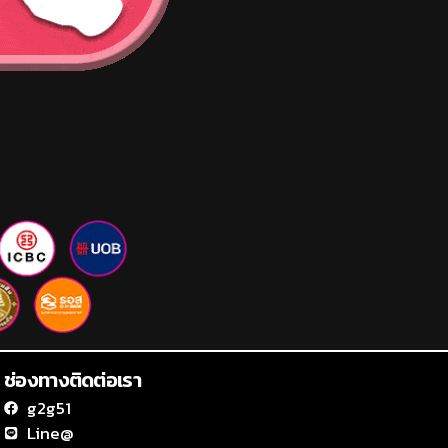
ช่องทางติดต่อเรา
g2g51
Line@